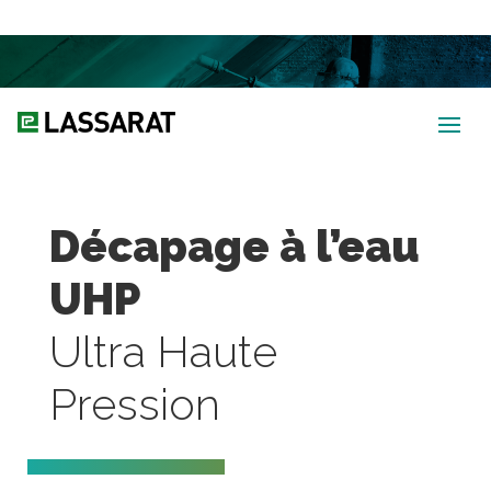
Accueil
→
Activités
→
Préparation de surface
→
Ultra Haute Pression
Décapage à l’eau
UHP
Ultra Haute
Pression